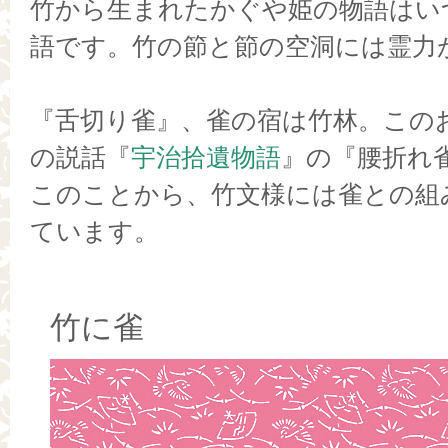
竹から生まれたかぐや姫の物語はい
語です。竹の節と節の空洞には霊力
『舌切り雀』、雀の宿は竹林。この
の説話『
宇治拾遺物語
』の『腰折れ
このことから、竹文様には雀との組
ています。
竹に雀