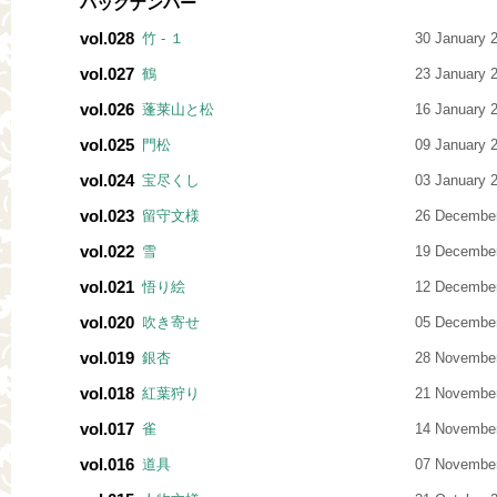
バックナンバー
vol.028
竹 - １
30 January 
vol.027
鶴
23 January 
vol.026
蓬莱山と松
16 January 
vol.025
門松
09 January 
vol.024
宝尽くし
03 January 
vol.023
留守文様
26 Decembe
vol.022
雪
19 Decembe
vol.021
悟り絵
12 Decembe
vol.020
吹き寄せ
05 Decembe
vol.019
銀杏
28 Novembe
vol.018
紅葉狩り
21 Novembe
vol.017
雀
14 Novembe
vol.016
道具
07 Novembe